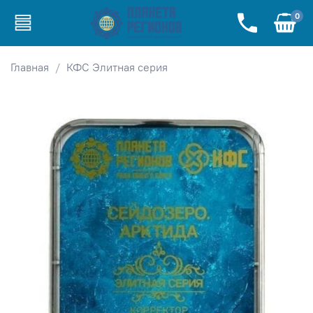
0
Главная
КФС Элитная серия