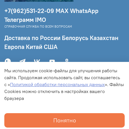
началось – и вывести из самых
+7(962)531-22-09 МAX WhatsApp
запутанных ситуаций со здоровьем
Развивает, увеличивает, расширяет
Телеграмм IMO
духовный и энергетический потенциал
СПРАВОЧНАЯ СЛУЖБА ПО ВСЕМ ВОПРОСАМ
пользователя, создает устойчивую связь
Доставка по России Белорусь Казахстан
с Землей, помогает пользователю
Европа Китай США
создать собственную философию жизни
Рекомендации по применению КФС
«СЕЙДОЗЕРО. АРКТИДА»:
Мы используем cookie-файлы для улучшения работы
Очень мощные энергии, которые дает
сайта. Продолжая использовать сайт, вы соглашаетесь
КФС, диктуют медленное и постепенное
с «
Политикой обработки персональных данных
».
Файлы
введение пластины в практику,
C
ookies можно отключить в настройках вашего
дозированное ежедневное обращение;
браузера
интенсивное применение пользователь
должен применять по своему состоянию
и ощущениям
Понятно
Структурирует воду до состояния
Главная
Поиск
Корзина
Избранное
Профиль