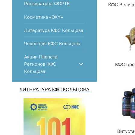
Ресвератрол ФОРТЕ
КФС Велико
Косметика «OXY»
Литература КФС Кольцова
Чехол для КФС Кольцова
Акции Планета
Регионов КФС
КФС Бро
Кольцова
ЛИТЕРАТУРА КФС КОЛЬЦОВА
Витуста