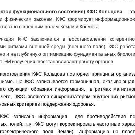
ектор функционального состояния) КФС Кольцова
— эт
и физическим законам. КФС формирует информационно-
 связано с внешним полем Земли и Космоса
нкция КФС заключается в восстановлении когерентно
ми ритмами внешней среды (внешнего поля). КФС работае
 но и на глубинную оптимизацию фундаментальных биологи
 ЭМ излучения, восстанавливают работу органов
 изготовления КФС Кольцова повторяет принципы организ
низме. На КФС записывается гармоничная, оказывающая 
его функции, образная информация, в ритмах магнитног
 чего, КФС являются синхронизатором внутренних ритмов
новных критериев поддержания здоровья.
 КФС записана информация для противодействия псих
ых полей, т. к. КФС могут корректировать частотные хара
стоэлектрического поля Земли). Информацию на плас