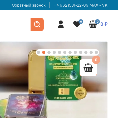
Обратный звонок
+7(962)531-22-09 MAX - VK
0
0
0 ₽
0