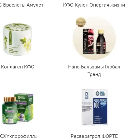
 Браслеты Амулет
КФС Кулон Энергия жизни
Коллаген КФС
Нано Бальзамы Глобал
Тренд
«OXYхлорофилл»
Ресвератрол ФОРТЕ