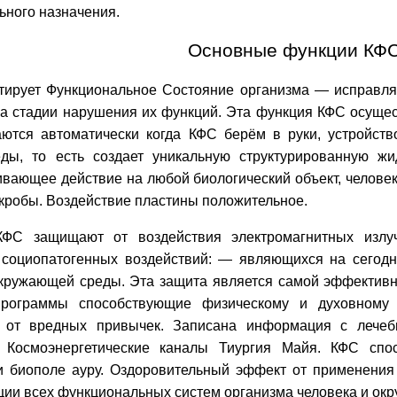
ьного назначения.
Основные функции КФС
тирует Функциональное Состояние организма — исправля
на стадии нарушения их функций. Эта функция КФС осуще
ются автоматически когда КФС берём в руки, устройство
ды, то есть создает уникальную структурированную жид
вающее действие на любой биологический объект, человек
кробы. Воздействие пластины положительное.
ФС защищают от воздействия электромагнитных излуч
 социопатогенных воздействий: — являющихся на сего
кружающей среды. Эта защита является самой эффективн
программы способствующие физическому и духовному 
 от вредных привычек. Записана информация с лечеб
, Космоэнергетические каналы Тиургия Майя. КФС спо
 и биополе ауру. Оздоровительный эффект от применения
ции всех функциональных систем организма человека и ок