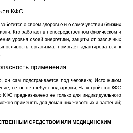
ться КФС
аботится о своем здоровье и о самочувствии близких
жизни. Кто работает в непосредственном физическом и
ения уровня своей энергетики, защиты от различных
носливость организма, помогает адаптироваться к
ы.
опасность приме
нения
о, он сам подстраивается под человека; Источником
ие, т.е. он не требует подзарядки; На устройство КФС
о КФС предназначено не только для индивидуального
 можно применять для домашних животных и растений;
РСТВЕННЫМ СРЕДСТВОМ ИЛИ МЕДИЦИНСКИМ