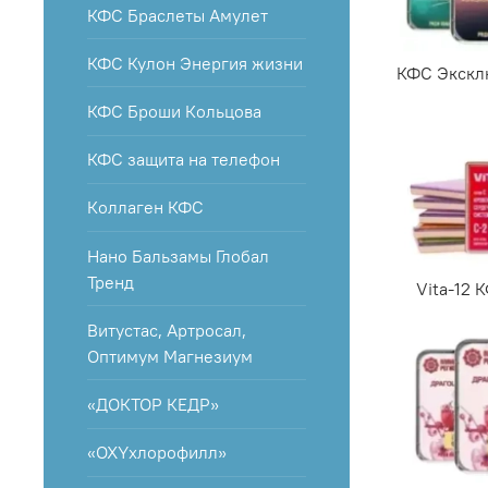
КФС Браслеты Амулет
КФС Кулон Энергия жизни
КФС Экскл
КФС Броши Кольцова
КФС защита на телефон
Коллаген КФС
Нано Бальзамы Глобал
Тренд
Vita-12 
Витустас, Артросал,
Оптимум Магнезиум
«ДОКТОР КЕДР»
«OXYхлорофилл»