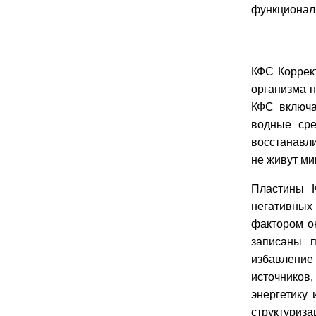
функционал
КФС Коррек
организма 
КФС включа
водные сре
восстанавли
не живут ми
Пластины К
негативных
фактором о
записаны 
избавление
источников
энергетику
структуриза