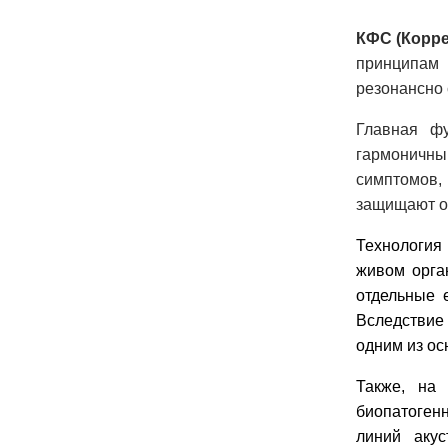
КФС (Корр
принципам 
резонансно
Главная фу
гармоничны
симптомов,
защищают от
Технология
живом орга
отдельные 
Вследствие
одним из ос
Также, на
биопатогенн
линий аку