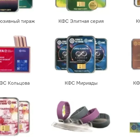
юзивный тираж
КФС Элитная серия
К
КФС Кольцова
КФС Мириады
КФ