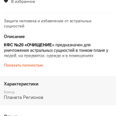
В избранное
Защита человека и избавление от астральных
сущностей
Описание
КФС №20 «ОЧИЩЕНИЕ
» предназначен для
уничтожения астральных сущностей в тонком плане у
людей, на предметах, оде­жде и в помещениях
Для выжигания астральных сущ­ностей КФС
Показать полностью
усилен космоэнерге­тическими каналами
солнечного спектра: Перун, дух Солнца Ар, бог
Солнца Ра и др.
Характеристики
Каналы солнечного спектра:
Бренд
Способствуют восстановлению жизненной силы и
Планета Регионов
сексуальной энергии
Открывают историческую, родо­вую, генетическую
память