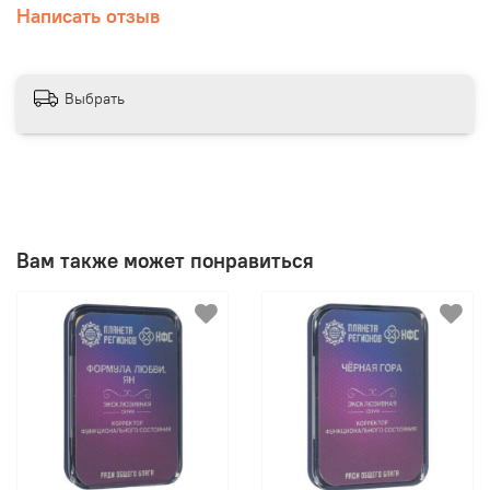
антибактериального эффекта при
Написать отзыв
заболеваниях органов малого таза
(острый и хронический простатит,
широкий спектр расстройств
Выбрать
мочеполовой системы и т.д.), поэтому
может применяться и для профилактики,
и для коррекции недомоганий, в т.ч. в
сочетанной с лекарственными
средствами терапии
Вам также может понравиться
Направлен на стимуляцию выработки
организмом всех необходимым
гормонов, в т.ч. тестостерона, на
повышение уровня его концентрации
КФС «МÁКСИМУС» помогает
формировать естественное
возбуждение, возможность продления
полового контакта без слабости,
изнеможения, усиление ощущений во