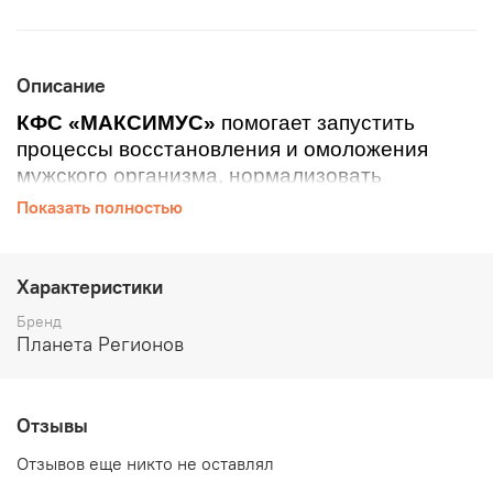
Описание
КФС «МАКСИМУС»
помогает запустить
процессы восстановления и омоложения
мужского организма, нормализовать
физиологические функции мочеполовой
Показать полностью
системы мужчин, т.е. в целом улучшает
сферу здоровья мужской половой функции
Характеристики
КФС «МÁКСИМУС» способствует
Бренд
восстановлению и нормализации
Планета Регионов
кровоснабжения органов малого таза,
снятию застойных процессов,
укреплению потенции
Отзывы
Способствует проявлению
Отзывов еще никто не оставлял
противовоспалительного и