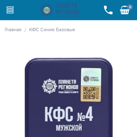
0
Главная
КФС Синие Базовые