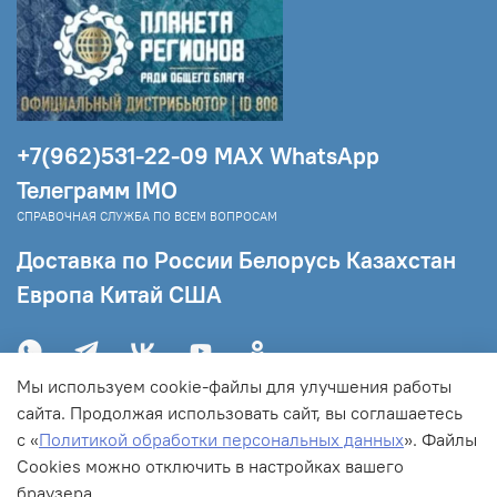
регенерации клеток; тема от
психопатогенных воздействий
Канал Космической Теургии «МАЙЯ» АРРИ
- для нормализации обмена веществ и
избавления от лишнего веса.
Время
+7(962)531-22-09 МAX WhatsApp
структуризации воды: КФС с 5-ю
Телеграмм IMO
элементами – 5 минут, КФС с 8-ю
СПРАВОЧНАЯ СЛУЖБА ПО ВСЕМ ВОПРОСАМ
элементами – 10-15 секунд
Доставка по России Белорусь Казахстан
Европа Китай США
Мы используем cookie-файлы для улучшения работы
сайта. Продолжая использовать сайт, вы соглашаетесь
с «
Политикой обработки персональных данных
».
Файлы
C
ookies можно отключить в настройках вашего
браузера