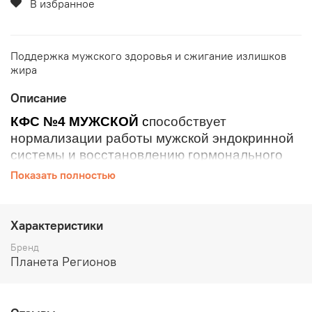
В избранное
Поддержка мужского здоровья и сжигание излишков
жира
Описание
КФС №4 МУЖСКОЙ
с
пособствует
нормализации работы мужской эндокринной
системы и восстановлению гормонального
фона до состояния нормы
Показать полностью
Направлен на повышение уровня
тестостерона, усиливает потенцию
Характеристики
Нормализует состояние микрофлоры
Бренд
кишечника и мужской половой сферы
Планета Регионов
Помогает восстановить обмен веществ,
нормализовать выработку ферментов
Ускоряет метаболические процессы,