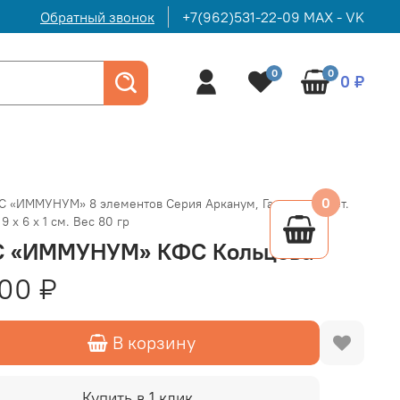
Обратный звонок
+7(962)531-22-09 MAX - VK
0
0
0 ₽
0
С «ИММУНУМ» 8 элементов Серия Арканум, Гарантия 5 лет.
9 х 6 х 1 см. Вес 80 гр
 «ИММУНУМ» КФС Кольцова
00 ₽
В корзину
Купить в 1 клик