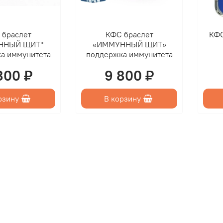
д
 браслет
КФС браслет
КФ
ННЫЙ ЩИТ"
«ИММУННЫЙ ЩИТ»
а иммунитета
поддержка иммунитета
800 ₽
9 800 ₽
рзину
В корзину
с
и
п
Ц
р