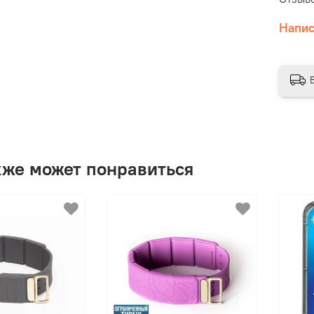
Напис
а
в
кже может понравиться
в
п
г