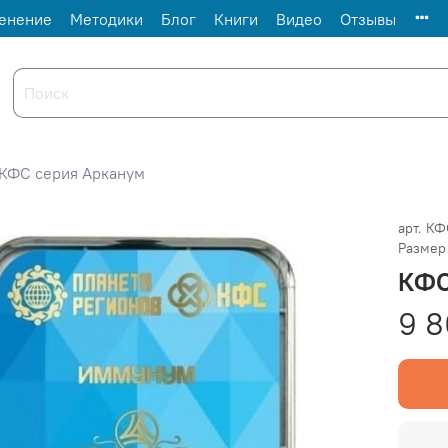
енение
Методики
Блог
Книги
Видео
Отзывы
КФС серия Арканум
арт.
КФ
Размер 
КФС
9 8