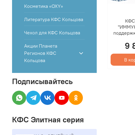
Косметика «OXY»
Литература КФС Кольцова
КФС
"ИММУ
Чехол для КФС Кольцова
поддержк
9 
Акции Планета
Регионов КФС
В ко
Кольцова
Подписывайтесь
КФС Элитная серия