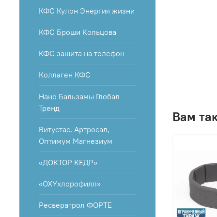
КФС Кулон Энергия жизни
КФС Броши Кольцова
КФС защита на телефон
Коллаген КФС
Нано Бальзамы Глобал
Тренд
Вам та
Витустас, Артросал,
Оптимум Магнезиум
«ДОКТОР КЕДР»
«OXYхлорофилл»
Ресвератрол ФОРТЕ