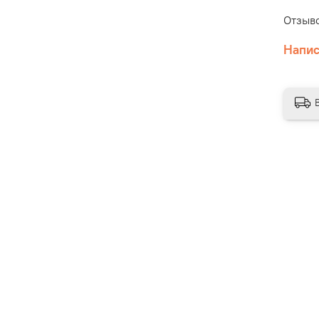
П
Отзыво
о
ц
Напис
б
и
у
з
Н
з
э
П
п
т
н
С
н
в
в
ч
П
о
л