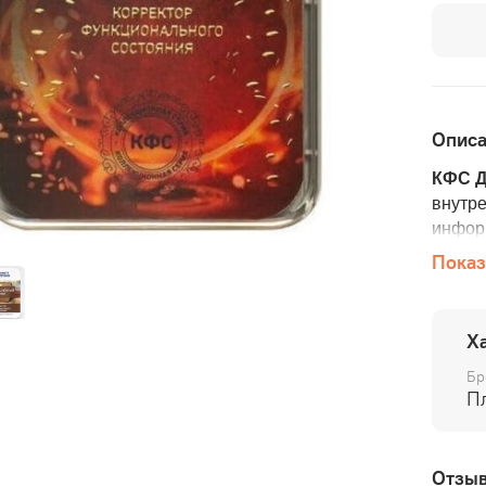
Опис
КФС 
внутре
инфор
Показ
На КФ
канал
струк
Х
минут
Бр
КФС 
П
влиян
хаотич
энерг
Отзы