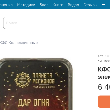
енение
Методики
Блог
Книги
Видео
Отзывы
КФС Коллекционные
арт.
КФС
см. Вес
КФС
эле
6 4