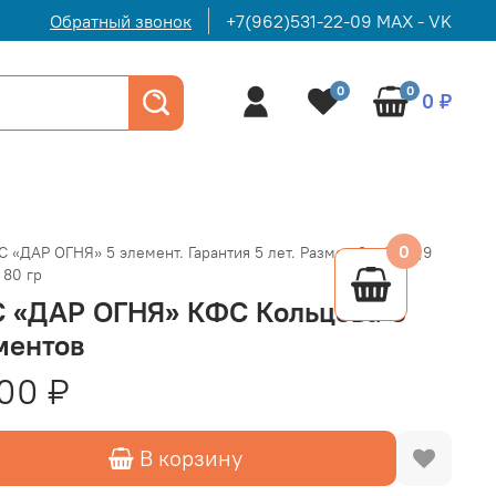
Обратный звонок
+7(962)531-22-09 MAX - VK
0
0
0 ₽
0
 «ДАР ОГНЯ» 5 элемент. Гарантия 5 лет. Размер 9 х 6 х 0,9
 80 гр
 «ДАР ОГНЯ» КФС Кольцова 5
ментов
00 ₽
В корзину