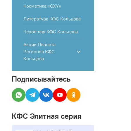
Косметика «OXY»
Литература КФС Кольцова
Чехол для КФС Кольцова
Акции Планета
Регионов КФС
Кольцова
Подписывайтесь
КФС Элитная серия