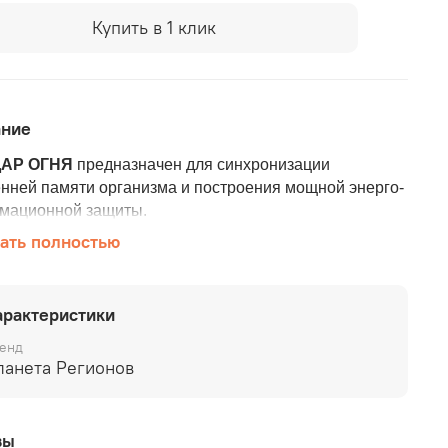
Купить в 1 клик
ание
ДАР ОГНЯ
предназначен для синхронизации
нней памяти организма и построения мощной энерго-
мационной защиты.
ать полностью
С «ДАР ОГНЯ» прописаны космоэнергетические
ы Перун, Ра и Ар в режиме сжигания.
Время
туризации воды на КФС «ДАР ОГНЯ» –около 5
арактеристики
.
енд
ДАР ОГНЯ
помогает противостоять отрицательному
ланета Регионов
ию внешних факторов неопределённости и
еских явлений жизнедеятельности на сознание, тело и
о-информационное поле человека
вы