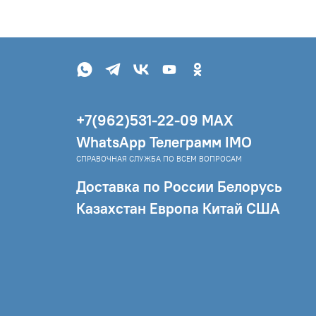
НОСТИКА, РЕКОМЕНДАЦИИ. ГИПОТЕЗА»
2. МАНУЭЛА БУХЭР
МЕНЕНИЕ КФС ДЛЯ УСТРАНЕНИЯ СТРАХОВ У
Й И ПОДРОСТКОВ»
ЧШЕНИЕ УРОЖАЯ И ЗДОРОВЬЯ ЖИВОТНЫХ НА
ФЕРМЕ С ПОМОЩЬЮ КФС»
+7(962)531-22-09 МAX
АНГУШЕВА М.Н. «КФС НА СТРАЖЕ СНА»
WhatsApp Телеграмм IMO
СПРАВОЧНАЯ СЛУЖБА ПО ВСЕМ ВОПРОСАМ
Доставка по России Белорусь
Казахстан Европа Китай США