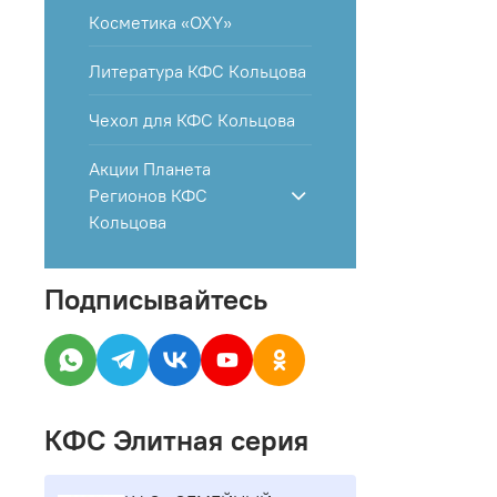
Косметика «OXY»
Литература КФС Кольцова
Чехол для КФС Кольцова
Акции Планета
Регионов КФС
Кольцова
Подписывайтесь
КФС Элитная серия