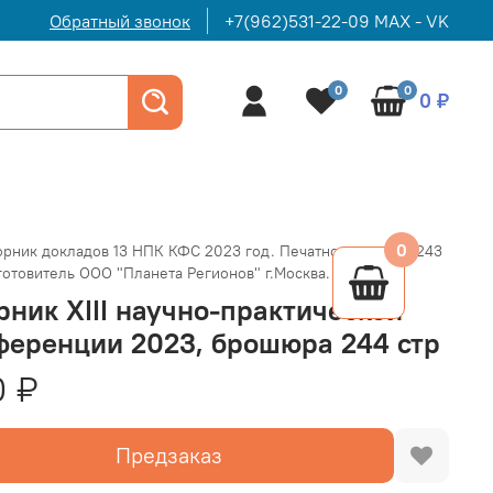
Обратный звонок
+7(962)531-22-09 MAX - VK
0
0
0 ₽
0
рник докладов 13 НПК КФС 2023 год. Печатное издание 243
готовитель ООО "Планета Регионов" г.Москва.
рник ХIII научно-практической
ференции 2023, брошюра 244 стр
0 ₽
Предзаказ