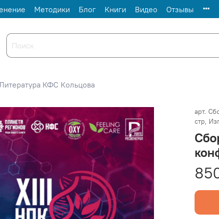
енение
Методики
Блог
Книги
Видео
Отзывы
Литература КФС Кольцова
арт.
Сбо
стр, Из
Сбо
кон
85