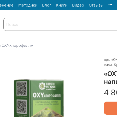
енение
Методики
Блог
Книги
Видео
Отзывы
«OXYхлорофилл»
арт.
«O
киви. К
«OX
нап
4 8