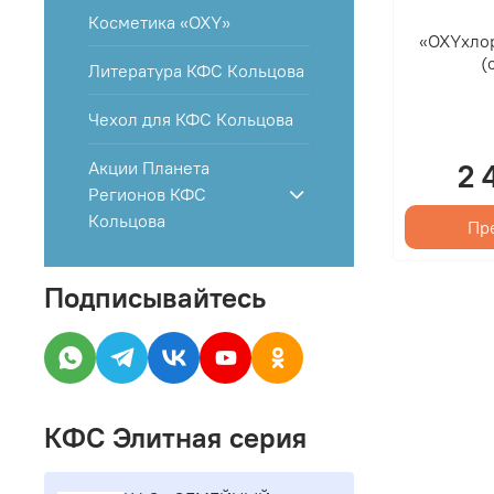
Косметика «OXY»
«OXYхло
(
Литература КФС Кольцова
Чехол для КФС Кольцова
2 
Акции Планета
Регионов КФС
Кольцова
Пр
Подписывайтесь
КФС Элитная серия