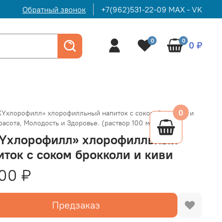
Обратный звонок
+7(962)531-22-09 MAX - VK
0
0
0 ₽
0
XYхлорофилл» хлорофилльный напиток с соком брокколи и
расота, Молодость и Здоровье. (раствор 100 млл)
Yхлорофилл» хлорофилльный
иток с соком брокколи и киви
00 ₽
Предзаказ