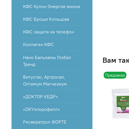
КФС Кулон Энергия жизни
КФС Броши Кольцова
КФС защита на телефон
Коллаген КФС
Нано Бальзамы Глобал
Вам та
Тренд
Предзаказ
Витустас, Артросал,
Оптимум Магнезиум
«ДОКТОР КЕДР»
«OXYхлорофилл»
Ресвератрол ФОРТЕ