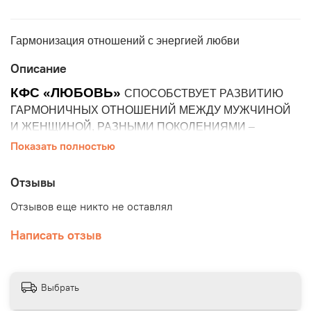
Гармонизация отношений с энергией любви
Описание
КФС «ЛЮБОВЬ»
СПОСОБСТВУЕТ РАЗВИТИЮ
ГАРМОНИЧНЫХ ОТНОШЕНИЙ МЕЖДУ МУЖЧИНОЙ
И ЖЕНЩИНОЙ, РАЗНЫМИ ПОКОЛЕНИЯМИ –
РОДИТЕЛЯМИ И ДЕТЬМИ
Показать полностью
Нормализует все физиологические
Отзывы
процессы в организме
Помогает в поиске своей «второй
Отзывов еще никто не оставлял
половины», привлекает истинного
Написать отзыв
партнера
Способствует развитию гармоничных
отношений между мужчиной и женщиной
Способствует расформированию
Выбрать
родовых программ