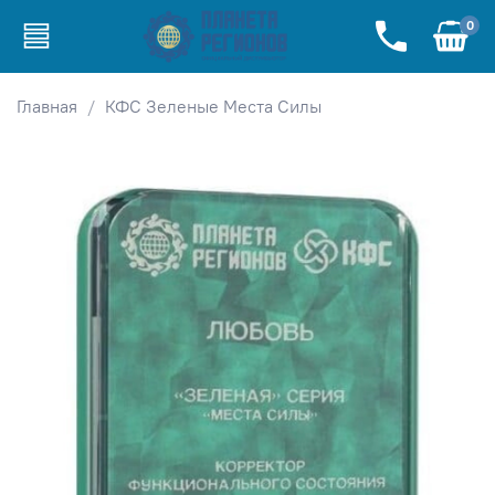
0
Главная
КФС Зеленые Места Силы