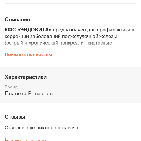
Описание
КФС «ЭНДОВИТА»
предназначен для профилактики и
коррекции заболеваний поджелудочной железы
(острый и хронический панкреатит, кистозные
образования.
Показать полностью
КФС ЭНДОВИТА помогает купировать
воспалительные процессы различной этиологии,
предотвращает возникновение рубцовых
Характеристики
образований соединительной ткани
поджелудочной железы.
Бренд
Планета Регионов
КФС «ЭНДОВИТА» способствует коррекции и
препятствует образованию в поджелудочной
железе ПИК (патологически измененных клеток),
кист и камней.
Отзывы
Способствует синтезу гормонов, регулирующих
обмен углеводов в организме (инсулин и
Отзывов еще никто не оставлял
глюкагон)
КФС «ЭНДОВИТА» способствует регуляции
Написать отзыв