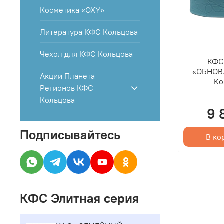
Косметика «OXY»
Литература КФС Кольцова
Чехол для КФС Кольцова
КФС
«ОБНОВ
Акции Планета
Ко
Регионов КФС
Кольцова
9 
Подписывайтесь
В ко
КФС Элитная серия