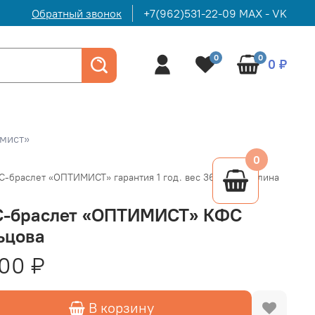
Обратный звонок
+7(962)531-22-09 MAX - VK
0
0
0 ₽
имист»
0
-браслет «ОПТИМИСТ» гарантия 1 год. вес 36 грамм. длина
-браслет «ОПТИМИСТ» КФС
ьцова
00 ₽
В корзину