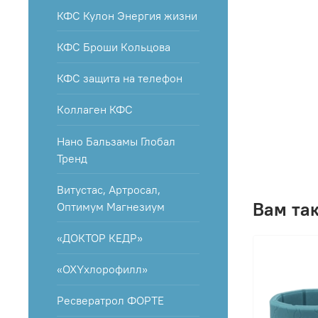
КФС Кулон Энергия жизни
КФС Броши Кольцова
КФС защита на телефон
Коллаген КФС
Нано Бальзамы Глобал
Тренд
Витустас, Артросал,
Вам та
Оптимум Магнезиум
«ДОКТОР КЕДР»
«OXYхлорофилл»
Ресвератрол ФОРТЕ