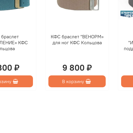
п
ф
э
 браслет
КФС браслет "ВЕНОРМ»
ЛЕНИЕ» КФС
для ног КФС Кольцова
"
Н
льцова
под
800 ₽
9 800 ₽
рзину
В корзину
в
у