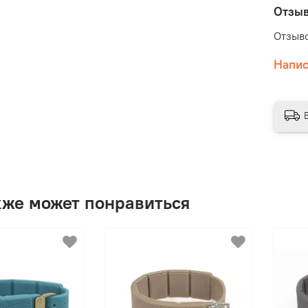
Отзы
в
Отзыво
э
р
Напис
э
кже может понравиться
с