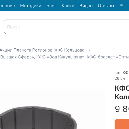
енение
Методики
Блог
Книги
Видео
Отзывы
Акции Планета Регионов КФС Кольцова
Высшая Сфера», КФС «Зов Кукулькана», КФС-браслет «Опт
арт.
КФС
26 см
КФС
Кол
9 8