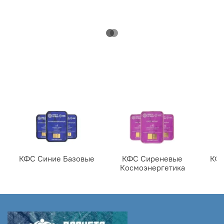
КФС Синие Базовые
КФС Сиреневые
КФС
Космоэнергетика